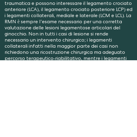
traumatica e possono interessare il legamento crociato
anteriore (LCA), il legamento crociato posteriore LCP) ed
i legamenti collaterali, mediale e laterale (LCM e LCL). La
RMN è sempre l’esame necessario per una corretta
valutazione delle lesioni legamentose articolari del
ginocchio. Non in tutti i casi di lesione si rende
necessario un intervento chirurgico; i legamenti
collaterali infatti nella maggior parte dei casi non
richiedono una ricostruzione chirurgica ma adeguato
percorso terapeutico-riabilitativo, mentre i legamenti
crociati, molto più frequentemente l’anteriore, devono
essere ricostruiti, soprattutto nelle lesioni complete ed
in base alla richiesta funzionale del soggetto.
Le tecniche di ricostruzione sono molteplici, tutte
assistite artroscopicamente, ricreando il nuovo
legamento con l’utilizzo dei semitendini (da me preferiti
come graft), di parte del tendine rotuleo o, per casi
selezionati, di allograft (da donatore). La fissazione del
nuovo legamento può avvenire con diversi mezzi,
comunque minimamente invasivi.
Assume estrema importanza una corretta riabilitazione
postoperatoria con il rispetto dei tempi appropriati nel